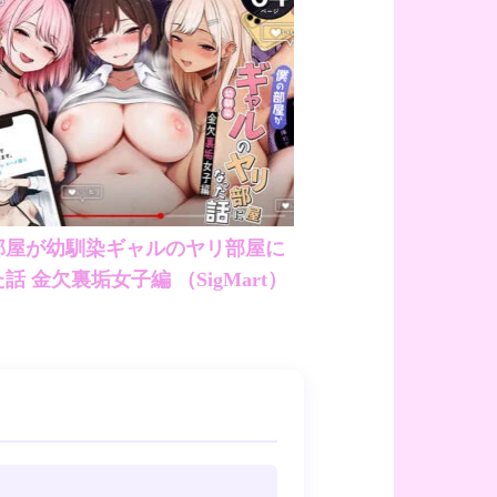
部屋が幼馴染ギャルのヤリ部屋に
なった話 金欠裏垢女子編 （SigMart）