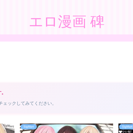
エロ漫画 碑
す。
チェックしてみてください。
SigMart
SigMart