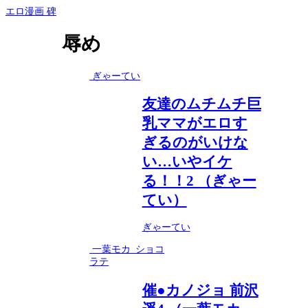
エロ漫画 碑
辱め
ぎゃーてい
友達のムチムチ巨
乳ママがエロす
ぎるのがいけな
い…いやイケ
る！！2 （ぎゃー
てい）
ぎゃーてい
一葉モカ_ショコ
ラテ
催●カノジョ 前沢