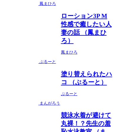
鳳まひろ
ローション3P M
性感で癒したい人
妻の話 （鳳まひ
ろ）
鳳まひろ
ぶるーと
塗り替えられたハ
コ （ぶるーと）
ぶるーと
まんがろう
競泳水着が避けて
丸裸！？先生の羞
恥水泳教室 （ま