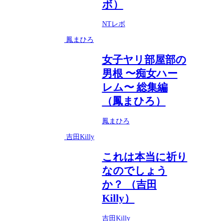
ボ）
NTレボ
鳳まひろ
女子ヤリ部屋部の
男根 〜痴女ハー
レム〜 総集編
（鳳まひろ）
鳳まひろ
吉田Killy
これは本当に祈り
なのでしょう
か？ （吉田
Killy）
吉田Killy