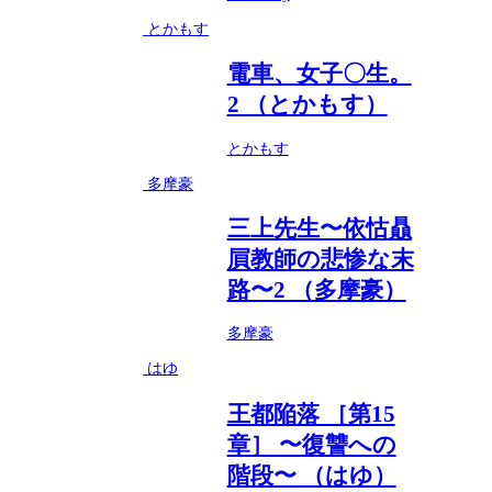
とかもす
電車、女子〇生。
2 （とかもす）
とかもす
多摩豪
三上先生〜依怙贔
屓教師の悲惨な末
路〜2 （多摩豪）
多摩豪
はゆ
王都陥落 ［第15
章］ 〜復讐への
階段〜 （はゆ）