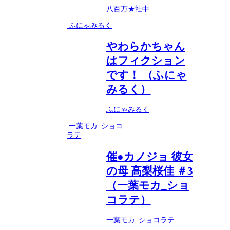
八百万★社中
ふにゃみるく
やわらかちゃん
はフィクション
です！ （ふにゃ
みるく）
ふにゃみるく
一葉モカ_ショコ
ラテ
催●カノジョ 彼女
の母 高梨桜佳 ＃3
（一葉モカ_ショ
コラテ）
一葉モカ_ショコラテ