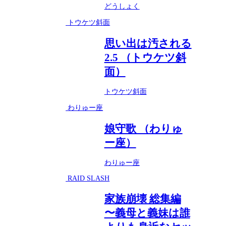
どうしょく
トウケツ斜面
思い出は汚される
2.5 （トウケツ斜
面）
トウケツ斜面
わりゅー座
娘守歌 （わりゅ
ー座）
わりゅー座
RAID SLASH
家族崩壊 総集編
〜義母と義妹は誰