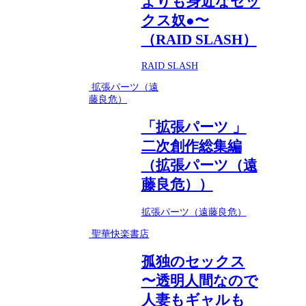
よりも身近なセッ
クス奴●〜
（RAID SLASH）
RAID SLASH
拡張パーツ（遠
藤良危）
「拡張パーツ 」
二次創作総集編
（拡張パーツ（遠
藤良危））
拡張パーツ（遠藤良危）
聖華快楽書店
孤独のセックス
〜透明人間なので
人妻もギャルも