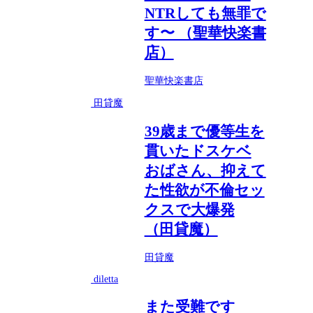
NTRしても無罪で
す〜 （聖華快楽書
店）
聖華快楽書店
田貸魔
39歳まで優等生を
貫いたドスケベ
おばさん、抑えて
た性欲が不倫セッ
クスで大爆発
（田貸魔）
田貸魔
diletta
また受難です