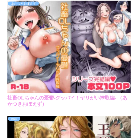
あかつきおぼえず
社畜OLちゃんの憂鬱-グッバイ！ヤリがい搾取編- （あ
かつきおぼえず）
はゆ