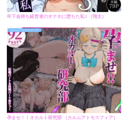
年下金持ち経営者のオナホに堕ちた私3 （翔太）
カルムアトモスフィア
孕ませ！！オカルト研究部 （カルムアトモスフィア）