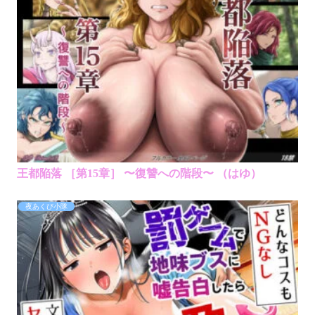
王都陥落 ［第15章］ 〜復讐への階段〜 （はゆ）
夜あくび小隊