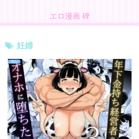
エロ漫画 碑
妊婦
翔太