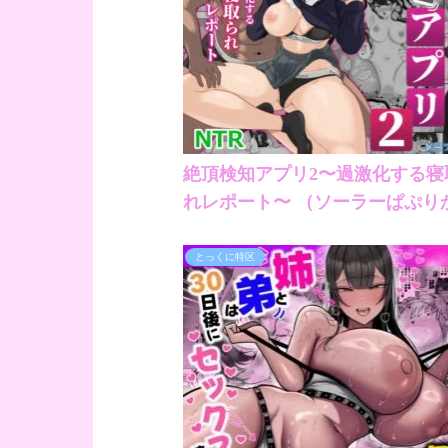
絶頂検知アプリ2〜過激化する寝
れレポート〜 （ソーラーぱぷり
とっくに特区