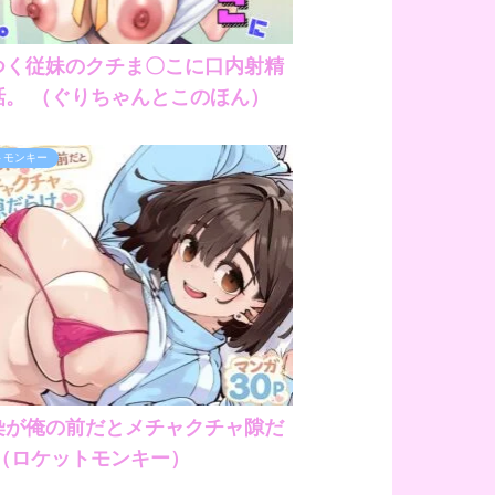
つく従妹のクチま〇こに口内射精
話。 （ぐりちゃんとこのほん）
トモンキー
染が俺の前だとメチャクチャ隙だ
 （ロケットモンキー）