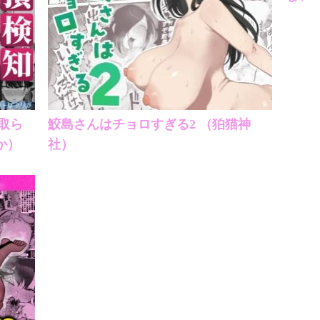
取ら
鮫島さんはチョロすぎる2 （狛猫神
か）
社）