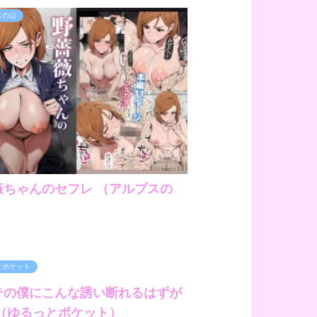
スの山
薇ちゃんのセフレ （アルプスの
とポケット
テの僕にこんな誘い断れるはずが
 （ゆるっとポケット）