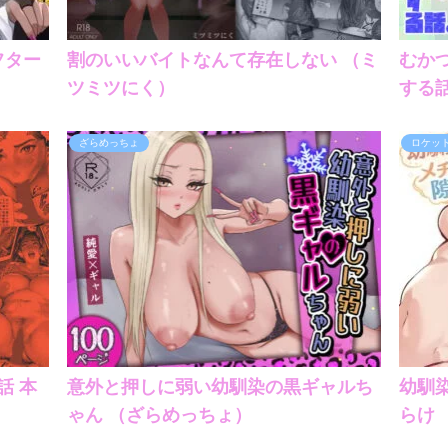
フター
割のいいバイトなんて存在しない （ミ
むか
ツミツにく）
する
ざらめっちょ
ロケッ
 本
意外と押しに弱い幼馴染の黒ギャルち
幼馴
ゃん （ざらめっちょ）
らけ