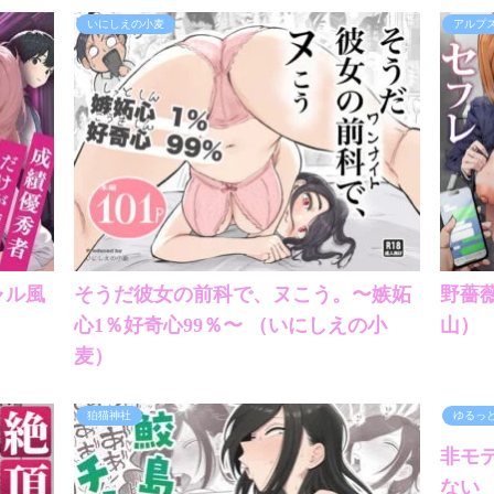
いにしえの小麦
アルプ
ャル風
そうだ彼女の前科で、ヌこう。〜嫉妬
野薔
心1％好奇心99％〜 （いにしえの小
山）
麦）
狛猫神社
ゆるっ
非モ
ない