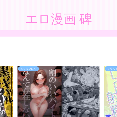
エロ漫画 碑
ミツミツにく
ぐりち