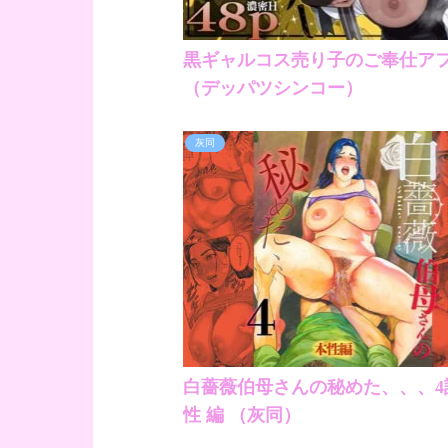
黒ギャルコス売り子のご奉仕ア
（デッパツシンコー）
灰同
白薔薇伯母さんの秘めた、、、4話
性 編 （灰同）