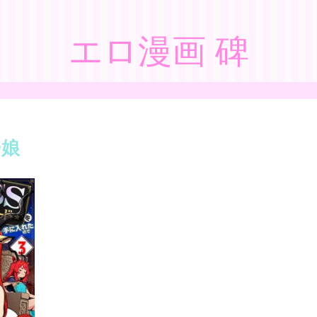
エロ漫画 碑
ー娘