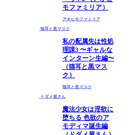
モファミリア）
アオヒモファミリア
猫耳と黒マスク
私の配属先は性処
理課3 〜ギャルな
インターン生編〜
（猫耳と黒マス
ク）
猫耳と黒マスク
ドダメ屋さん
魔法少女は淫欲に
堕ちる 色欲のア
モディマ誕生編
（ドダメ屋さん）