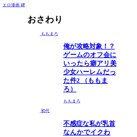
エロ漫画 碑
おさわり
ももまろ
俺が攻略対象！？
ゲームのオフ会に
いったら癖アリ美
少女ハーレムだっ
た件2 （ももま
ろ）
ももまろ
初代
不感症な私が乳首
なんかでイクわ