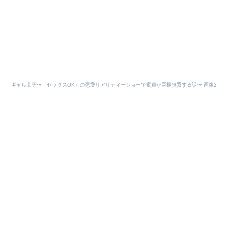
ギャル上等〜「セックスOK」の恋愛リアリティーショーで童貞が巨根無双する話〜 画像2