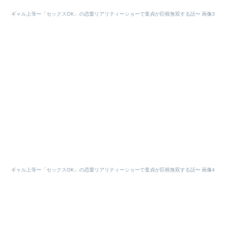
ギャル上等〜「セックスOK」の恋愛リアリティーショーで童貞が巨根無双する話〜 画像3
ギャル上等〜「セックスOK」の恋愛リアリティーショーで童貞が巨根無双する話〜 画像4