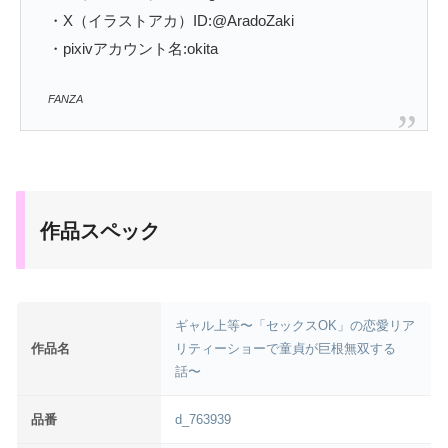
・X（イラストアカ）ID:@AradoZaki
・pixivアカウント名:okita
FANZA
作品スペック
ギャル上等〜「セックスOK」の恋愛リア
作品名
リティーショーで童貞が巨根無双する
話〜
品番
d_763939