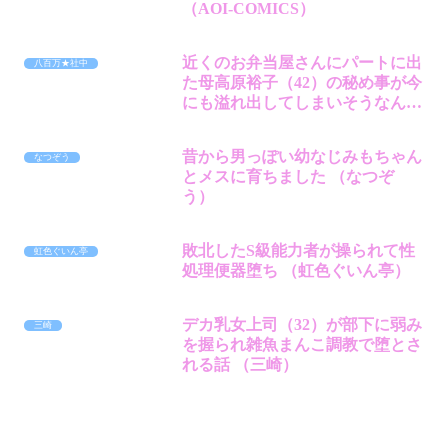
（AOI-COMICS）
近くのお弁当屋さんにパートに出
八百万★社中
た母高原裕子（42）の秘め事が今
にも溢れ出してしまいそうなんで
す。 （八百万★社中）
昔から男っぽい幼なじみもちゃん
なつぞう
とメスに育ちました （なつぞ
う）
敗北したS級能力者が操られて性
虹色ぐいん亭
処理便器堕ち （虹色ぐいん亭）
デカ乳女上司（32）が部下に弱み
三崎
を握られ雑魚まんこ調教で堕とさ
れる話 （三崎）