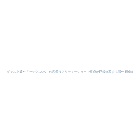
ギャル上等〜「セックスOK」の恋愛リアリティーショーで童貞が巨根無双する話〜 画像8