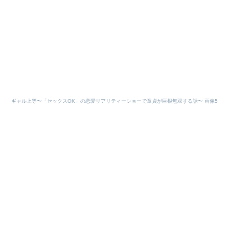
ギャル上等〜「セックスOK」の恋愛リアリティーショーで童貞が巨根無双する話〜 画像5