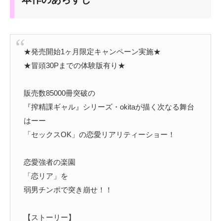
★発売開始1ヶ月限定キャンペーン実施★
★冒頭30Pまでの体験版有り★
販売数85000冊突破の
『搾精課ギャル』シリーズ・okitaが描く次なる舞台
はーー
「セックスOK」の恋愛リアリティーショー！
恋愛強者の楽園
「恋リア」を
弱男チンポで突き崩せ！！
【ストーリー】