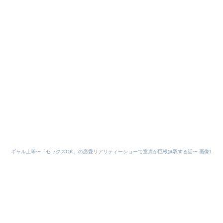
ギャル上等〜「セックスOK」の恋愛リアリティーショーで童貞が巨根無双する話〜 画像1