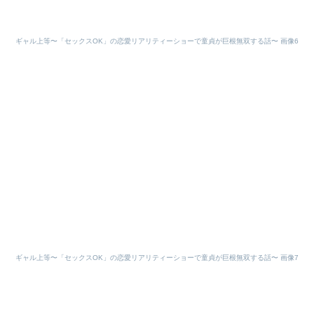
ギャル上等〜「セックスOK」の恋愛リアリティーショーで童貞が巨根無双する話〜 画像6
ギャル上等〜「セックスOK」の恋愛リアリティーショーで童貞が巨根無双する話〜 画像7