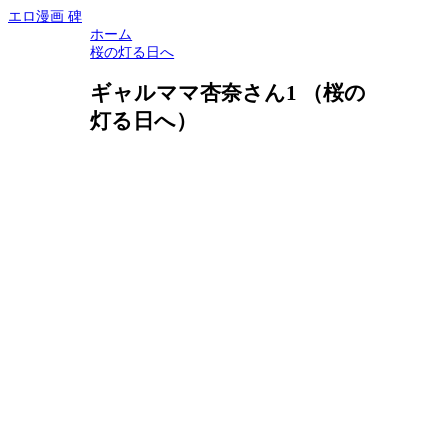
エロ漫画 碑
ホーム
桜の灯る日へ
ギャルママ杏奈さん1 （桜の
灯る日へ）